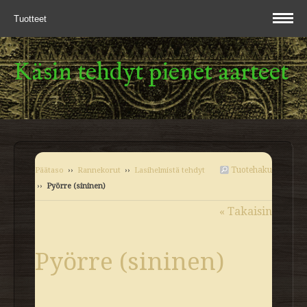
Tuotteet
Käsin tehdyt pienet aarteet
Tuotehaku
Päätaso
››
Rannekorut
››
Lasihelmistä tehdyt
››
Pyörre (sininen)
« Takaisin
Pyörre (sininen)