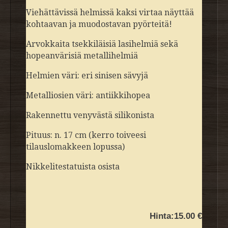
Viehättävissä helmissä kaksi virtaa näyttää
kohtaavan ja muodostavan pyörteitä!
Arvokkaita tsekkiläisiä lasihelmiä sekä
hopeanvärisiä metallihelmiä
Helmien väri: eri sinisen sävyjä
Metalliosien väri: antiikkihopea
Rakennettu venyvästä silikonista
Pituus: n. 17 cm (kerro toiveesi
tilauslomakkeen lopussa)
Nikkelitestatuista osista
Hinta:
15.00 €