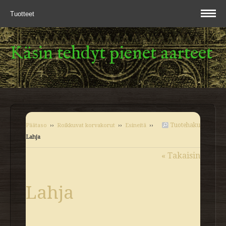
Tuotteet
Käsin tehdyt pienet aarteet
Tuotehaku
Päätaso
››
Roikkuvat korvakorut
››
Esineitä
››
Lahja
« Takaisin
Lahja