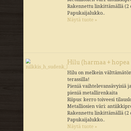
Rakennettu linkittämällä (2
Papukaijalukko..
Näytä tuote »
Hilu (harmaa + hopea 
Hilu on melkein välttämätön 
terassilla!
Pieniä vaihtelevansävyisiä j
pieniä metallirenkaita
Riipus: kerro toiveesi tilau
Metalliosien väri: antiikkipr
Rakennettu linkittämällä (2
Papukaijalukko..
Näytä tuote »