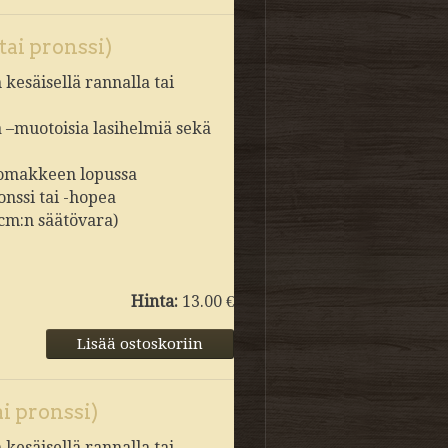
tai pronssi)
kesäisellä rannalla tai
a –muotoisia lasihelmiä sekä
slomakkeen lopussa
onssi tai -hopea
 cm:n säätövara)
Hinta:
13.00 €
ai pronssi)
kesäisellä rannalla tai