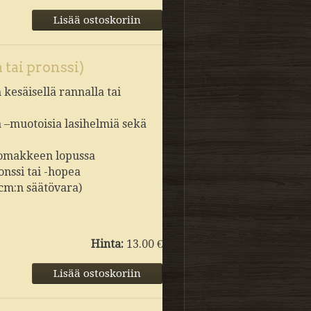
 tai pronssi)
kesäisellä rannalla tai
a –muotoisia lasihelmiä sekä
slomakkeen lopussa
onssi tai -hopea
 cm:n säätövara)
Hinta:
13.00 €