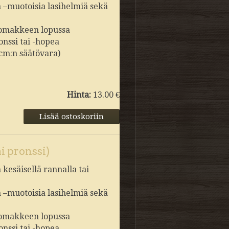
a –muotoisia lasihelmiä sekä
slomakkeen lopussa
onssi tai -hopea
 cm:n säätövara)
Hinta:
13.00 €
i pronssi)
kesäisellä rannalla tai
a –muotoisia lasihelmiä sekä
slomakkeen lopussa
onssi tai -hopea