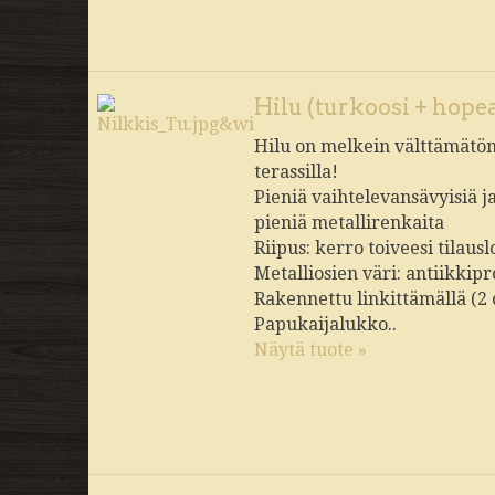
Hilu (turkoosi + hopea
Hilu on melkein välttämätön 
terassilla!
Pieniä vaihtelevansävyisiä j
pieniä metallirenkaita
Riipus: kerro toiveesi tilau
Metalliosien väri: antiikkipr
Rakennettu linkittämällä (2
Papukaijalukko..
Näytä tuote »