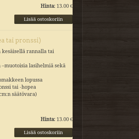
Hinta:
13.00 €
a tai pronssi)
kesäisellä rannalla tai
a –muotoisia lasihelmiä sekä
slomakkeen lopussa
onssi tai -hopea
 cm:n säätövara)
Hinta:
13.00 €