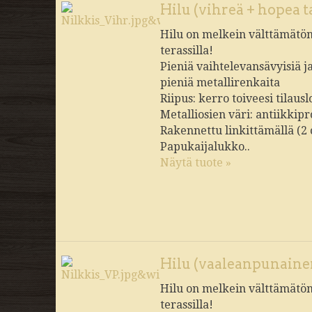
Hilu (vihreä + hopea t
Hilu on melkein välttämätön 
terassilla!
Pieniä vaihtelevansävyisiä j
pieniä metallirenkaita
Riipus: kerro toiveesi tilau
Metalliosien väri: antiikkipr
Rakennettu linkittämällä (2
Papukaijalukko..
Näytä tuote »
Hilu (vaaleanpunainen
Hilu on melkein välttämätön 
terassilla!