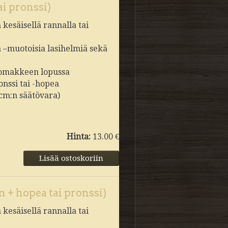
ai pronssi)
kesäisellä rannalla tai
a –muotoisia lasihelmiä sekä
slomakkeen lopussa
onssi tai -hopea
 cm:n säätövara)
Hinta:
13.00 €
 + hopea tai pronssi)
kesäisellä rannalla tai