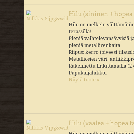
Hilu (sininen + hopea 
Hilu on melkein välttämätön 
terassilla!
Pieniä vaihtelevansävyisiä j
pieniä metallirenkaita
Riipus: kerro toiveesi tilau
Metalliosien väri: antiikkipr
Rakennettu linkittämällä (2
Papukaijalukko..
Näytä tuote »
Hilu (vaalea + hopea t
Hilu on melkein välttämätön 