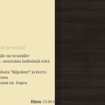
tai pronssi)
le tai terassille!
a –muotoisia lasihelmiä sekä
hdasta ”Riipukset” ja kerro
pussa
onssi tai -hopea
Hinta:
13.00 €