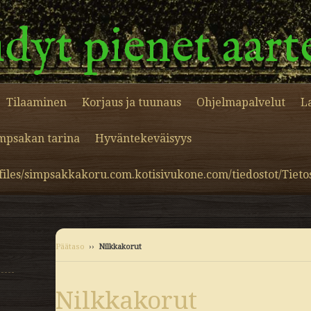
dyt pienet aart
Tilaaminen
Korjaus ja tuunaus
Ohjelmapalvelut
L
mpsakan tarina
Hyväntekeväisyys
/files/simpsakkakoru.com.kotisivukone.com/tiedostot/Tieto
Päätaso
››
Nilkkakorut
Nilkkakorut