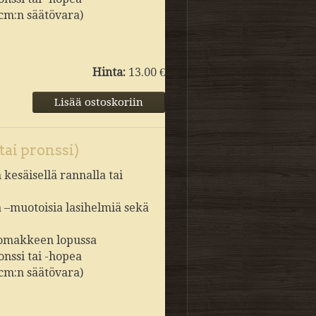
 cm:n säätövara)
Hinta:
13.00 €
tai pronssi)
kesäisellä rannalla tai
a –muotoisia lasihelmiä sekä
slomakkeen lopussa
onssi tai -hopea
 cm:n säätövara)