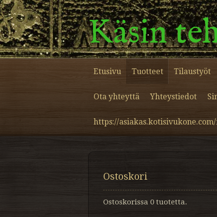
Käsin teh
Etusivu
Tuotteet
Tilaustyöt
Ota yhteyttä
Yhteystiedot
Si
https://asiakas.kotisivukone.com
Ostoskori
Ostoskorissa 0 tuotetta.