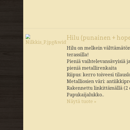
Hilu (punainen + hope
Hilu on melkein välttämätön 
terassilla!
Pieniä vaihtelevansävyisiä j
pieniä metallirenkaita
Riipus: kerro toiveesi tilau
Metalliosien väri: antiikkipr
Rakennettu linkittämällä (2
Papukaijalukko..
Näytä tuote »