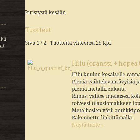
Piristystä kesään
Tuotteet
nkä
Sivu 1 / 2 Tuotteita yhteensä 25 kpl
it
Hilu (oranssi + hopea 
Hilu kuuluu kesäiselle rannal
Pieniä vaihtelevansävyisiä j
pieniä metallirenkaita
Riipus: valitse mieleisesi ko
toiveesi tilauslomakkeen lo
Metalliosien väri: antiikkipr
Rakennettu linkittämällä..
Näytä tuote »