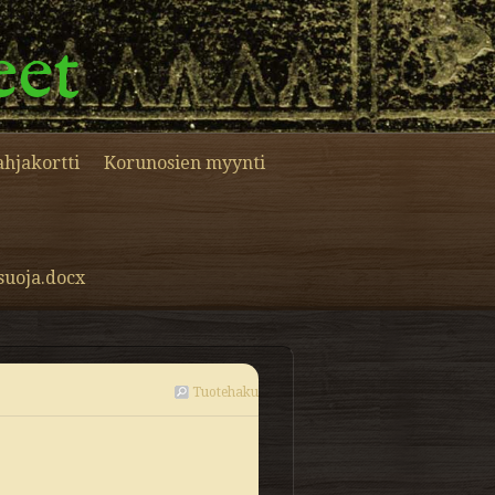
eet
ahjakortti
Korunosien myynti
suoja.docx
Tuotehaku