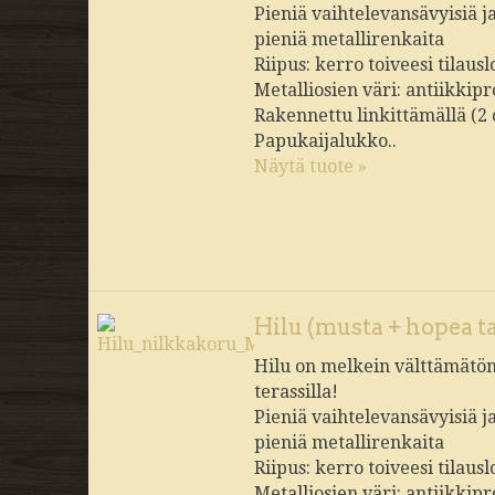
Pieniä vaihtelevansävyisiä j
pieniä metallirenkaita
Riipus: kerro toiveesi tilau
Metalliosien väri: antiikkipr
Rakennettu linkittämällä (2
Papukaijalukko..
Näytä tuote »
Hilu (musta + hopea ta
Hilu on melkein välttämätön 
terassilla!
Pieniä vaihtelevansävyisiä j
pieniä metallirenkaita
Riipus: kerro toiveesi tilau
Metalliosien väri: antiikkipr