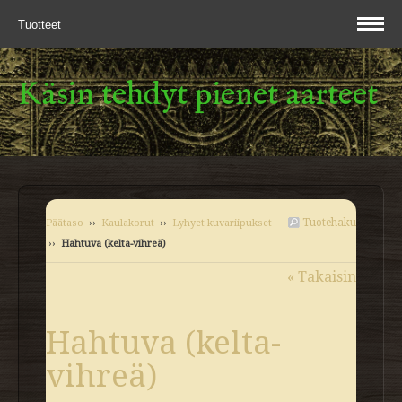
Tuotteet
Käsin tehdyt pienet aarteet
Tuotehaku
Päätaso
››
Kaulakorut
››
Lyhyet kuvariipukset
››
Hahtuva (kelta-vihreä)
« Takaisin
Hahtuva (kelta-
vihreä)