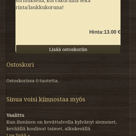
sormuksena, korvakoruina sekä
rinta/laukkukoruna!
Hinta:
13.00 €
Ostoskori
Ostoskorissa 0 tuotetta.
Sinua voisi kiinnostaa myös
Vaalittu
Kun ihminen on kevättalvella kylvänyt siemenet,
keväällä koulinut taimet, alkukesällä
Lue lisää »