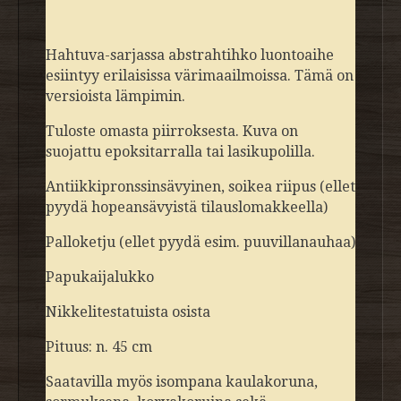
Hahtuva-sarjassa abstrahtihko luontoaihe
esiintyy erilaisissa värimaailmoissa. Tämä on
versioista lämpimin.
Tuloste omasta piirroksesta. Kuva on
s
uojattu epoksitarralla tai lasikupolilla.
Antiikkipronssinsävyinen, soikea riipus (ellet
pyydä hopeansävyistä tilauslomakkeella)
Palloketju (ellet pyydä esim. puuvillanauhaa)
Papukaijalukko
Nikkelitestatuista osista
Pituus: n. 45 cm
Saatavilla myös isompana kaulakoruna,