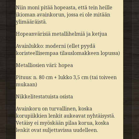
Niin moni pitää hopeasta, että tein heille
ikioman avainkorun, jossa ei ole mitään
ylimääräistä.
Hopeanvärisiä metallihelmiä ja ketjua
Avainlukko: moderni (ellet pyydä
koristeellisempaa tilauslomakkeen lopussa)
Metalliosien väri: hopea
Pituus: n. 80 cm + lukko 3,5 cm (tai toiveen
mukaan)
Nikkelitestatuista osista
Avainkoru on turvallinen, koska
korupiikkien lenkit aukeavat nyhtäisystä.
Vetäisy ei myöskään pilaa korua, koska
lenkit ovat suljettavissa uudelleen.