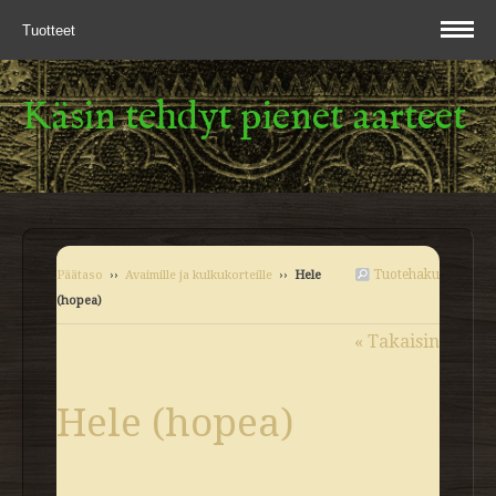
Tuotteet
Käsin tehdyt pienet aarteet
Tuotehaku
Päätaso
››
Avaimille ja kulkukorteille
››
Hele
(hopea)
« Takaisin
Hele (hopea)